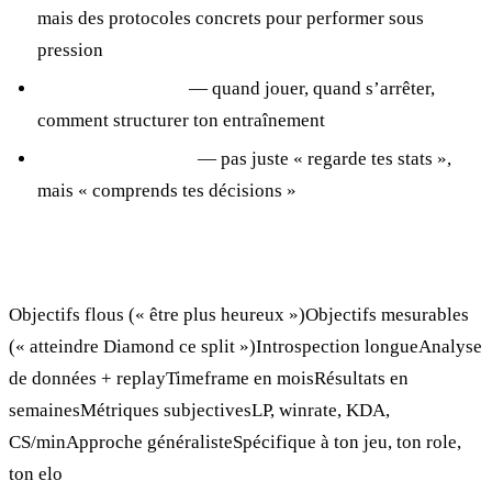
mais des protocoles concrets pour performer sous
pression
Gestion de session
— quand jouer, quand s’arrêter,
comment structurer ton entraînement
Post-game analysis
— pas juste « regarde tes stats »,
mais « comprends tes décisions »
La différence avec le coaching de vie
Objectifs flous (« être plus heureux »)Objectifs mesurables
(« atteindre Diamond ce split »)Introspection longueAnalyse
de données + replayTimeframe en moisRésultats en
semainesMétriques subjectivesLP, winrate, KDA,
CS/minApproche généralisteSpécifique à ton jeu, ton role,
ton elo