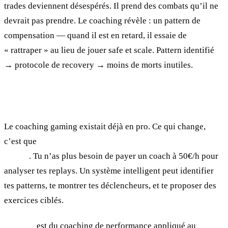
trades deviennent désespérés. Il prend des combats qu’il ne
devrait pas prendre. Le coaching révèle : un pattern de
compensation — quand il est en retard, il essaie de
« rattraper » au lieu de jouer safe et scale. Pattern identifié
→ protocole de recovery → moins de morts inutiles.
Pourquoi maintenant
Le coaching gaming existait déjà en pro. Ce qui change,
c’est que
l’IA rend cette analyse accessible à tout le
monde
. Tu n’as plus besoin de payer un coach à 50€/h pour
analyser tes replays. Un système intelligent peut identifier
tes patterns, te montrer tes déclencheurs, et te proposer des
exercices ciblés.
Kakusei
est du coaching de performance appliqué au