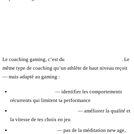
Ce n’est pas ça.
Ce que le coaching gaming est
vraiment
Le coaching gaming, c’est du
coaching de performance
. Le
même type de coaching qu’un athlète de haut niveau reçoit
— mais adapté au gaming :
Analyse de patterns
— identifier les comportements
récurrents qui limitent ta performance
Gestion de la prise de décision
— améliorer la qualité et
la vitesse de tes choix en jeu
Préparation mentale
— pas de la méditation new age,