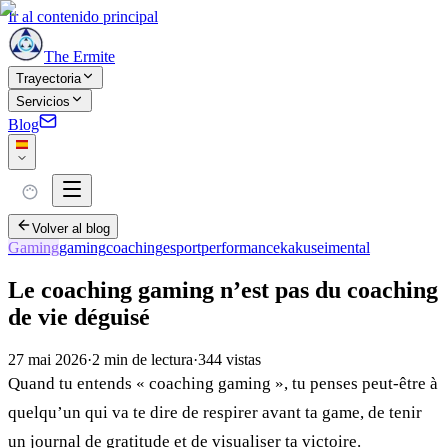
Ir al contenido principal
The Ermite
Trayectoria
Servicios
Blog
Volver al blog
Gaming
gaming
coaching
esport
performance
kakusei
mental
Le coaching gaming n’est pas du coaching
de vie déguisé
27 mai 2026
·
2
min de lectura
·
344
vistas
Quand tu entends « coaching gaming », tu penses peut-être à
quelqu’un qui va te dire de respirer avant ta game, de tenir
un journal de gratitude et de visualiser ta victoire.