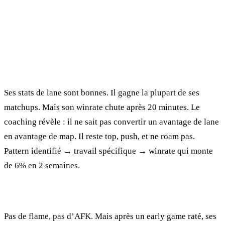
Ce que ça donne en pratique
Exemple 1 : Le toplaner qui perd toujours après 20
minutes
Ses stats de lane sont bonnes. Il gagne la plupart de ses
matchups. Mais son winrate chute après 20 minutes. Le
coaching révèle : il ne sait pas convertir un avantage de lane
en avantage de map. Il reste top, push, et ne roam pas.
Pattern identifié → travail spécifique → winrate qui monte
de 6% en 2 semaines.
Exemple 2 : L’ADC qui tilt en silence
Pas de flame, pas d’AFK. Mais après un early game raté, ses