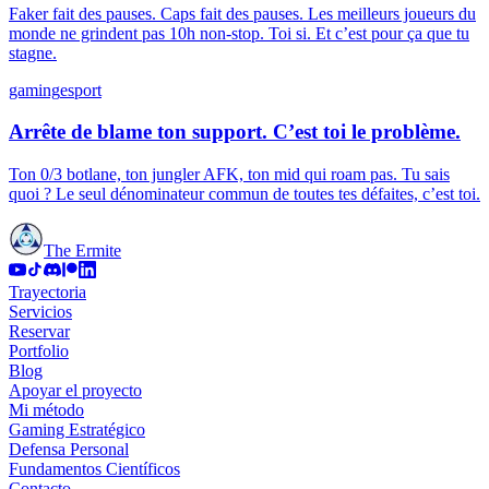
Faker fait des pauses. Caps fait des pauses. Les meilleurs joueurs du
monde ne grindent pas 10h non-stop. Toi si. Et c’est pour ça que tu
stagne.
gaming
esport
Arrête de blame ton support. C’est toi le problème.
Ton 0/3 botlane, ton jungler AFK, ton mid qui roam pas. Tu sais
quoi ? Le seul dénominateur commun de toutes tes défaites, c’est toi.
The Ermite
Trayectoria
Servicios
Reservar
Portfolio
Blog
Apoyar el proyecto
Mi método
Gaming Estratégico
Defensa Personal
Fundamentos Científicos
Contacto