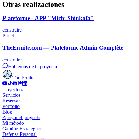
Otras realizaciones
Plateforme - APP "Michi Shinkofa"
construire
Projet
TheErmite.com — Plateforme Admin Complète
construire
Hablemos de tu proyecto
The Ermite
Trayectoria
Servicios
Reservar
Portfolio
Blog
Apoyar el proyecto
Mi método
Gaming Estratégico
Defensa Personal